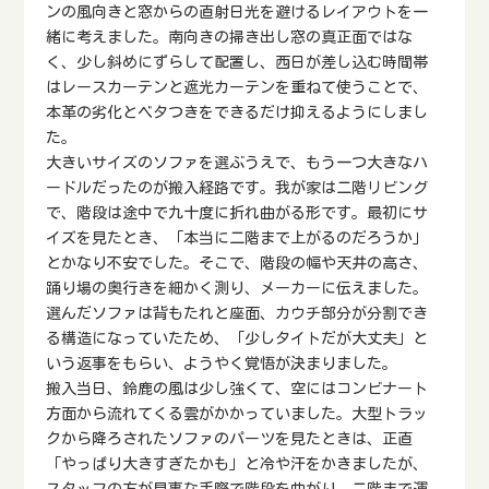
ンの風向きと窓からの直射日光を避けるレイアウトを一
緒に考えました。南向きの掃き出し窓の真正面ではな
く、少し斜めにずらして配置し、西日が差し込む時間帯
はレースカーテンと遮光カーテンを重ねて使うことで、
本革の劣化とベタつきをできるだけ抑えるようにしまし
た。
大きいサイズのソファを選ぶうえで、もう一つ大きなハ
ードルだったのが搬入経路です。我が家は二階リビング
で、階段は途中で九十度に折れ曲がる形です。最初にサ
イズを見たとき、「本当に二階まで上がるのだろうか」
とかなり不安でした。そこで、階段の幅や天井の高さ、
踊り場の奥行きを細かく測り、メーカーに伝えました。
選んだソファは背もたれと座面、カウチ部分が分割でき
る構造になっていたため、「少しタイトだが大丈夫」と
いう返事をもらい、ようやく覚悟が決まりました。
搬入当日、鈴鹿の風は少し強くて、空にはコンビナート
方面から流れてくる雲がかかっていました。大型トラッ
クから降ろされたソファのパーツを見たときは、正直
「やっぱり大きすぎたかも」と冷や汗をかきましたが、