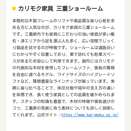
カリモク家具 三重ショールーム
本格的な木製フレームのソファや高品質な座り心地を求
める方に人気なのが、カリモク家具の三重ショールーム
です。三重県内でも家具にこだわりの強い家庭が多い桑
名・津エリアから足を運ぶ人も多く、広い空間でじっく
り製品を試せるのが特徴です。ショールームは道路沿い
にわかりやすく位置しており、車で訪れても駐車スペー
スがあるため安心して利用できます。館内にはカリモク
の代表的な木材を使用したフレームソファ、張地の種類
を自由に選べるモデル、ワイドサイズのハイグレードソ
ファなど、種類豊富なラインナップが揃っています。実
際に座り比べることで、体圧分散や背中の支え方の違い
を体感でき、長く使う家具としての品質を確かめられま
す。スタッフの知識も豊富で、木材の特徴や張地選びの
コツ、三重県の気候に合う素材についても詳しく説明し
てくれます。公式サイト：
https://www.karimoku.co.jp/