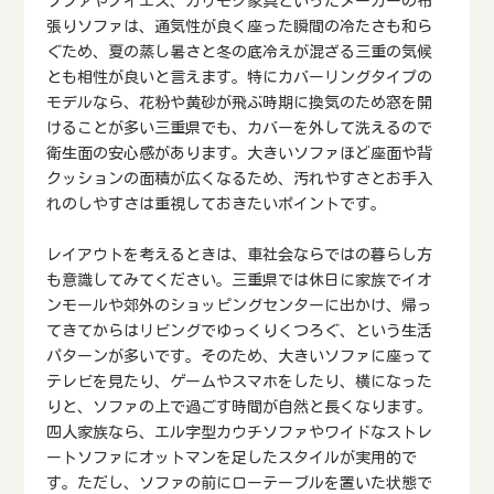
ソファやノイエス、カリモク家具といったメーカーの布
張りソファは、通気性が良く座った瞬間の冷たさも和ら
ぐため、夏の蒸し暑さと冬の底冷えが混ざる三重の気候
とも相性が良いと言えます。特にカバーリングタイプの
モデルなら、花粉や黄砂が飛ぶ時期に換気のため窓を開
けることが多い三重県でも、カバーを外して洗えるので
衛生面の安心感があります。大きいソファほど座面や背
クッションの面積が広くなるため、汚れやすさとお手入
れのしやすさは重視しておきたいポイントです。
レイアウトを考えるときは、車社会ならではの暮らし方
も意識してみてください。三重県では休日に家族でイオ
ンモールや郊外のショッピングセンターに出かけ、帰っ
てきてからはリビングでゆっくりくつろぐ、という生活
パターンが多いです。そのため、大きいソファに座って
テレビを見たり、ゲームやスマホをしたり、横になった
りと、ソファの上で過ごす時間が自然と長くなります。
四人家族なら、エル字型カウチソファやワイドなストレ
ートソファにオットマンを足したスタイルが実用的で
す。ただし、ソファの前にローテーブルを置いた状態で