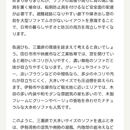
あまりありませんが、ソファの背後や周りに背の高い家
具を置く場合は、転倒防止具を付けるなど安全面の配慮
が必要です。避難経路になりやすい廊下や掃き出し窓の
前を大型ソファでふさがないレイアウトを意識すること
で、日常の暮らしやすさと防災の両方を両立しやすくな
ります。
色選びも、三重県の環境を踏まえて考えると良いでしょ
う。四日市市や鈴鹿市など工業地帯では、窓を開けてい
ると細かいホコリが入りやすく、濃い無地のソファだと
埃が目立ちやすくなります。グレージュやライトグレ
ー、淡いブラウンなどの中間色なら、多少のホコリや汚
れが目立ちにくく、大きいサイズでも圧迫感を抑えられ
ます。伊勢市や志摩市など観光地に近いエリアでは、木
目の多い内装や和モダンな雰囲気の家も多いので、木製
フレームにグリーンやベージュの張地を合わせたナチュ
ラルな大きめソファも人気です。
このように、三重県で大きいサイズのソファを選ぶとき
は、伊勢湾側の湿気や南勢の潮風、内陸部の底冷えなど