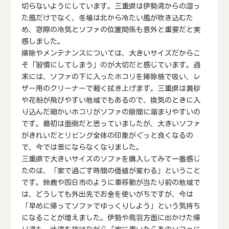
切らないようにしています。三重県は伊勢湾からの湿っ
た風だけでなく、冬場は北から冷たい風が吹き込むた
め、窓際の冷気とソファの位置関係も意外と重要だと実
感しました。
掃除やメンテナンスについては、大きいサイズだからこ
そ「習慣にしてしまう」のが大切だと感じています。週
末には、ソファの下に入ったホコリを掃除機で吸い、レ
ザー用のクリーナーで軽く拭き上げます。三重県は黄砂
や花粉が飛びやすい地域でもあるので、換気のときに入
り込んだ細かいホコリがソファの隙間に溜まりやすいの
です。最初は面倒だと思っていましたが、大きいソファ
がきれいだとリビング全体の印象がぐっと良くなるの
で、今では苦にならなくなりました。
三重県で大きいサイズのソファを購入してみて一番感じ
たのは、「家で過ごす時間の価値が変わる」ということ
です。鈴鹿や四日市のように車移動が当たり前の地域で
は、どうしても外出先でお金を使いがちですが、今は
「早めに帰ってソファでゆっくりしよう」という気持ち
になることが増えました。伊勢や鳥羽方面に出かけた帰