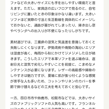
ファなどの大きいサイズにも手を出しやすい環境だと言
えます。ただし、家具店の広いフロアで見るのと、自宅
リビングに置いたときの印象はかなり違います。大きい
ソファほど実際の寸法と生活動線を具体的にイメージし
ておかないと、通路が塞がれてしまったり、掃き出し窓
やベランダへの出入りが不便になったりしがちです。
素材選びでは、三重県の湿気と気温差を意識しておくと
失敗しにくくなります。伊勢湾側や南勢の海沿いエリア
は湿度が高く、梅雨から秋にかけてジメジメした日が続
きます。こうしたエリアで本革ソファを選ぶ場合は、直
射日光と湿気で劣化しやすいことを前提に、こまめなメ
ンテナンスが必要になります。レザーの高級感や掃除の
しやすさは魅力ですが、夏場に肌が張り付くような感覚
が苦手な人も多いため、コットンやリネンのカバーを季
節で掛け替えるなどの工夫を考えておくと安心です。
一方、四日市市や鈴鹿市、松阪市などでは、大きいサイ
ズのファブリックソファの人気も高いです。フランネル