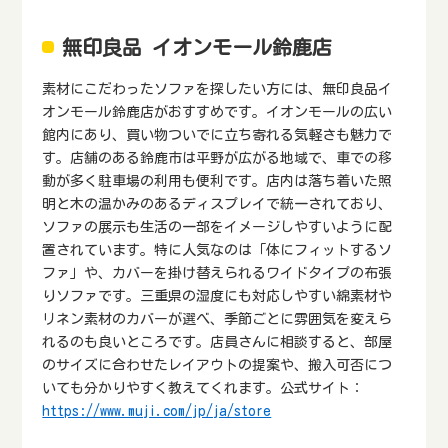
無印良品 イオンモール鈴鹿店
素材にこだわったソファを探したい方には、無印良品イ
オンモール鈴鹿店がおすすめです。イオンモールの広い
館内にあり、買い物ついでに立ち寄れる気軽さも魅力で
す。店舗のある鈴鹿市は平野が広がる地域で、車での移
動が多く駐車場の利用も便利です。店内は落ち着いた照
明と木の温かみのあるディスプレイで統一されており、
ソファの展示も生活の一部をイメージしやすいように配
置されています。特に人気なのは「体にフィットするソ
ファ」や、カバーを掛け替えられるワイドタイプの布張
りソファです。三重県の湿度にも対応しやすい綿素材や
リネン素材のカバーが選べ、季節ごとに雰囲気を変えら
れるのも良いところです。店員さんに相談すると、部屋
のサイズに合わせたレイアウトの提案や、搬入可否につ
いても分かりやすく教えてくれます。公式サイト：
https://www.muji.com/jp/ja/store