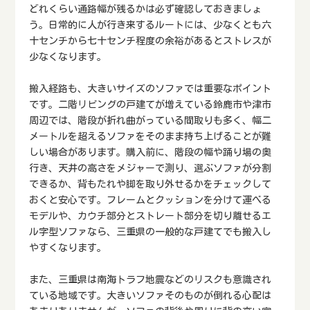
どれくらい通路幅が残るかは必ず確認しておきましょ
う。日常的に人が行き来するルートには、少なくとも六
十センチから七十センチ程度の余裕があるとストレスが
少なくなります。
搬入経路も、大きいサイズのソファでは重要なポイント
です。二階リビングの戸建てが増えている鈴鹿市や津市
周辺では、階段が折れ曲がっている間取りも多く、幅二
メートルを超えるソファをそのまま持ち上げることが難
しい場合があります。購入前に、階段の幅や踊り場の奥
行き、天井の高さをメジャーで測り、選ぶソファが分割
できるか、背もたれや脚を取り外せるかをチェックして
おくと安心です。フレームとクッションを分けて運べる
モデルや、カウチ部分とストレート部分を切り離せるエ
ル字型ソファなら、三重県の一般的な戸建てでも搬入し
やすくなります。
また、三重県は南海トラフ地震などのリスクも意識され
ている地域です。大きいソファそのものが倒れる心配は