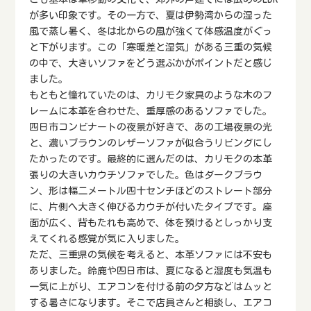
が多い印象です。その一方で、夏は伊勢湾からの湿った
風で蒸し暑く、冬は北からの風が強くて体感温度がぐっ
と下がります。この「寒暖差と湿気」がある三重の気候
の中で、大きいソファをどう選ぶかがポイントだと感じ
ました。
もともと憧れていたのは、カリモク家具のような木のフ
レームに本革を合わせた、重厚感のあるソファでした。
四日市コンビナートの夜景が好きで、あの工場夜景の光
と、濃いブラウンのレザーソファが似合うリビングにし
たかったのです。最終的に選んだのは、カリモクの本革
張りの大きいカウチソファでした。色はダークブラウ
ン、形は幅二メートル四十センチほどのストレート部分
に、片側へ大きく伸びるカウチが付いたタイプです。座
面が広く、背もたれも高めで、体を預けるとしっかり支
えてくれる感覚が気に入りました。
ただ、三重県の気候を考えると、本革ソファには不安も
ありました。鈴鹿や四日市は、夏になると湿度も気温も
一気に上がり、エアコンを付ける前の夕方などはムッと
する暑さになります。そこで店員さんと相談し、エアコ