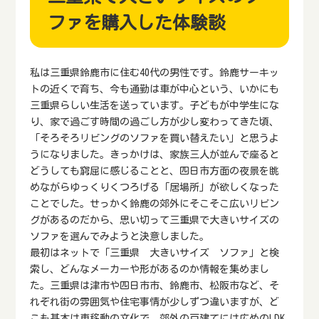
ファを購入した体験談
私は三重県鈴鹿市に住む40代の男性です。鈴鹿サーキッ
トの近くで育ち、今も通勤は車が中心という、いかにも
三重県らしい生活を送っています。子どもが中学生にな
り、家で過ごす時間の過ごし方が少し変わってきた頃、
「そろそろリビングのソファを買い替えたい」と思うよ
うになりました。きっかけは、家族三人が並んで座ると
どうしても窮屈に感じることと、四日市方面の夜景を眺
めながらゆっくりくつろげる「居場所」が欲しくなった
ことでした。せっかく鈴鹿の郊外にそこそこ広いリビン
グがあるのだから、思い切って三重県で大きいサイズの
ソファを選んでみようと決意しました。
最初はネットで「三重県 大きいサイズ ソファ」と検
索し、どんなメーカーや形があるのか情報を集めまし
た。三重県は津市や四日市市、鈴鹿市、松阪市など、そ
れぞれ街の雰囲気や住宅事情が少しずつ違いますが、ど
こも基本は車移動の文化で、郊外の戸建てには広めのLDK