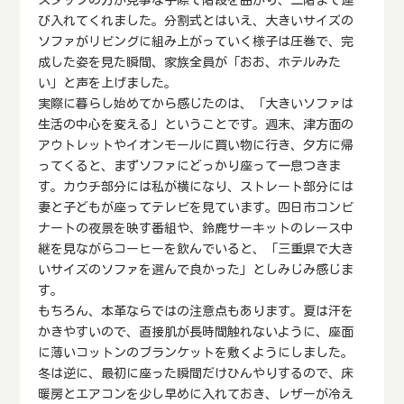
スタッフの方が見事な手際で階段を曲がり、二階まで運
び入れてくれました。分割式とはいえ、大きいサイズの
ソファがリビングに組み上がっていく様子は圧巻で、完
成した姿を見た瞬間、家族全員が「おお、ホテルみた
い」と声を上げました。
実際に暮らし始めてから感じたのは、「大きいソファは
生活の中心を変える」ということです。週末、津方面の
アウトレットやイオンモールに買い物に行き、夕方に帰
ってくると、まずソファにどっかり座って一息つきま
す。カウチ部分には私が横になり、ストレート部分には
妻と子どもが座ってテレビを見ています。四日市コンビ
ナートの夜景を映す番組や、鈴鹿サーキットのレース中
継を見ながらコーヒーを飲んでいると、「三重県で大き
いサイズのソファを選んで良かった」としみじみ感じま
す。
もちろん、本革ならではの注意点もあります。夏は汗を
かきやすいので、直接肌が長時間触れないように、座面
に薄いコットンのブランケットを敷くようにしました。
冬は逆に、最初に座った瞬間だけひんやりするので、床
暖房とエアコンを少し早めに入れておき、レザーが冷え