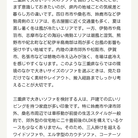
まず意識しておきたいのが、県内の地域ごとの気候差と
暮らし方の違いです。四日市市や桑名市、鈴鹿市など伊
勢湾側のエリアは、名古屋圏に近く交通量も多く、夏は
蒸し暑く冬は風が冷たいエリアです。一方、伊勢市や鳥
羽市、志摩市などの海沿い南勢エリアは潮風と湿気、熊
野市や紀北町など紀伊半島南部は雨が多く台風の影響も
受けやすい地域です。内陸の津市郊外や松阪市、伊賀
市、名張市などは朝晩の冷え込みが強く、冬場は底冷え
を感じやすくなります。このような三重県ならではの環
境のなかで大きいサイズのソファを選ぶときは、見た目
だけでなく素材やレイアウト、搬入経路までしっかり考
えることが大切です。
三重県で大きいソファを検討する人は、戸建ての広いリ
ビングを持つ家庭が多い印象です。特に鈴鹿市や津市郊
外、桑名市周辺では車移動が前提の生活スタイルが一般
的で、郊外型の住宅地に二十畳前後のLDKを構えているケ
ースも少なくありません。そのため、三人掛けを超える
ワイドソファや、エル字型のカウチソファ、コーナーソ