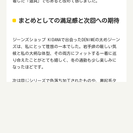
着した「道具」でもあると改めて感じました。
まとめとしての満足感と次回への期待
ジーンズショップ KIDANAで出会ったDENIMEの太めジーン
ズは、私にとって理想の一本でした。岩手県の厳しい気
候と私の大柄な体型、その両方にフィットする一着に巡
り合えたことがとても嬉しく、冬の通勤も少し楽しみに
なったほどです。
次は同じシリーズで色落ち加工されたものや、裏起毛タ
イプなども試してみたいと思っています。岩手という地
域で大きいサイズのジーンズを探すのは簡単ではありま
せんが、地域密着型の専門店に足を運べば、自分に合っ
た一本に出会える可能性がぐっと高まります。これから
も、実際に履いて、試して、気候に合った一本を見つけ
ていきたいと思います。