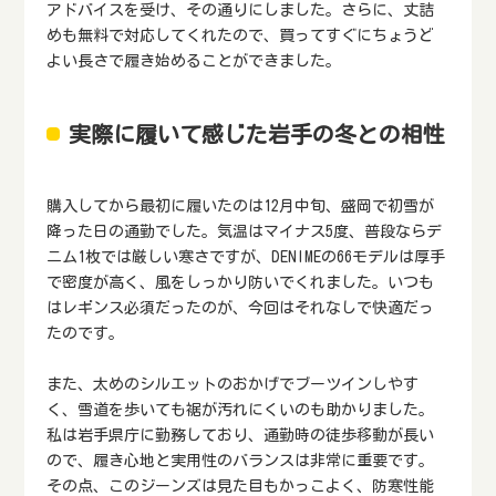
アドバイスを受け、その通りにしました。さらに、丈詰
めも無料で対応してくれたので、買ってすぐにちょうど
よい長さで履き始めることができました。
実際に履いて感じた岩手の冬との相性
購入してから最初に履いたのは12月中旬、盛岡で初雪が
降った日の通勤でした。気温はマイナス5度、普段ならデ
ニム1枚では厳しい寒さですが、DENIMEの66モデルは厚手
で密度が高く、風をしっかり防いでくれました。いつも
はレギンス必須だったのが、今回はそれなしで快適だっ
たのです。
また、太めのシルエットのおかげでブーツインしやす
く、雪道を歩いても裾が汚れにくいのも助かりました。
私は岩手県庁に勤務しており、通勤時の徒歩移動が長い
ので、履き心地と実用性のバランスは非常に重要です。
その点、このジーンズは見た目もかっこよく、防寒性能