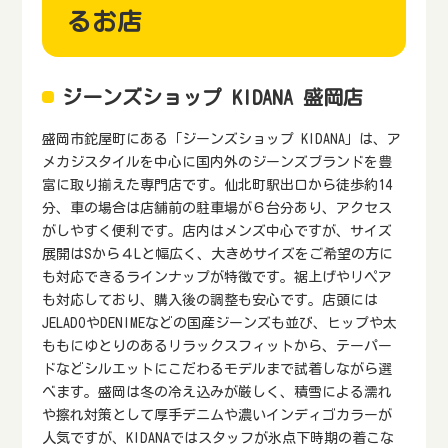
るお店
ジーンズショップ KIDANA 盛岡店
盛岡市鉈屋町にある「ジーンズショップ KIDANA」は、ア
メカジスタイルを中心に国内外のジーンズブランドを豊
富に取り揃えた専門店です。仙北町駅出口から徒歩約14
分、車の場合は店舗前の駐車場が６台分あり、アクセス
がしやすく便利です。店内はメンズ中心ですが、サイズ
展開はSから４Lと幅広く、大きめサイズをご希望の方に
も対応できるラインナップが特徴です。裾上げやリペア
も対応しており、購入後の調整も安心です。店頭には
JELADOやDENIMEなどの国産ジーンズも並び、ヒップや太
ももにゆとりのあるリラックスフィットから、テーパー
ドなどシルエットにこだわるモデルまで試着しながら選
べます。盛岡は冬の冷え込みが厳しく、積雪による濡れ
や擦れ対策として厚手デニムや濃いインディゴカラーが
人気ですが、KIDANAではスタッフが氷点下時期の着こな