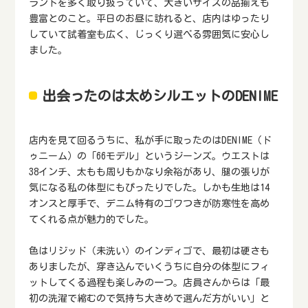
ランドを多く取り扱っていて、大きいサイズの品揃えも
豊富とのこと。平日のお昼に訪れると、店内はゆったり
していて試着室も広く、じっくり選べる雰囲気に安心し
ました。
出会ったのは太めシルエットのDENIME
店内を見て回るうちに、私が手に取ったのはDENIME（ド
ゥニーム）の「66モデル」というジーンズ。ウエストは
38インチ、太もも周りもかなり余裕があり、腿の張りが
気になる私の体型にもぴったりでした。しかも生地は14
オンスと厚手で、デニム特有のゴワつきが防寒性を高め
てくれる点が魅力的でした。
色はリジッド（未洗い）のインディゴで、最初は硬さも
ありましたが、穿き込んでいくうちに自分の体型にフィ
ットしてくる過程も楽しみの一つ。店員さんからは「最
初の洗濯で縮むので気持ち大きめで選んだ方がいい」と