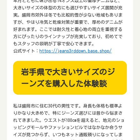
年月とともに味が出る14オンス以上の重厚デニムなど、
大きいサイズの体型の方にも選びやすいサイズ展開が充
実。盛岡市郊外は冬でも比較的雪が少ない地域もありま
すが、やはり冷気と乾燥対策が重要で、厚めのデニムが
好まれます。ここでは耐久性と着心地の両立を重視する
方にぴったりのラインナップが充実しており、初めてで
もスタッフの説明が丁寧で安心できます。
公式サイト：
https://jeans3rddown.base.shop/
岩手県で大きいサイズのジ
ーンズを購入した体験談
私は盛岡市に住む30代の男性です。身長も体格も標準よ
りかなり大きめで、特にジーンズ選びには昔から悩まさ
れてきました。ウエストが100cmを超えると、地元のショ
ッピングモールやファッションビルではなかなか合うサ
イズが見つからず、いつもネット通販頼りになってしま