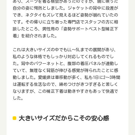
あり、スーツを着る機会があったのですが、鏡に映った
自分の姿に愕然としました。ジャケットの背中に段差が
でき、ネクタイもズレて見えるほど姿勢が崩れていたの
です。その帰りに立ち寄った専門店でスタッフの方に相
談したところ、男性用の「姿勢サポートベスト型補正下
着」を紹介されました。
これは大きいサイズの中でもLL～5Lまでの展開があり、
私のような体格でもしっかり対応してくれるものでし
た。背中のパワーネットと、腹部の着圧パネルが連動し
ていて、無理なく背筋が伸びる感覚が得られたことに感
動しました。愛媛県は車移動が多く、私も1日に2〜3時間
は運転する生活なので、締めつけがきつすぎると苦しく
なりますが、この補正下着は動きやすさもあって快適で
した。
大きいサイズだからこその安心感