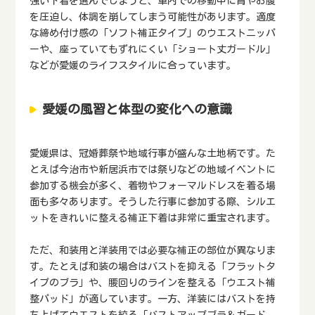
強い下着を選んでしまうと、車内での移動中に胃やお腹
を圧迫し、体調を崩してしまう可能性があります。適度
な締め付け感の「ソフト補正タイプ」のウエストニッパ
ーや、座っていてもずれにくい「ショート丈ガードル」
などが愛媛のライフスタイルに合っています。
愛媛の風習と体型の変化への意識
愛媛県は、冠婚葬祭や地域行事が盛んな土地柄です。た
とえば今治市や新居浜市では祭りなどの地域イベントに
参加する機会が多く、着物やフォーマルドレスを着る場
面も多々あります。そうした行事に参加する際、シルエ
ットをきれいに整える補正下着は非常に重宝されます。
ただ、和装用と洋装用では必要な補正の部位が異なりま
す。たとえば和装の場合はバストを抑える「フラットタ
イプのブラ」や、腰回りのラインを整える「ウエスト補
整パッド」が適しています。一方、洋装にはバストを持
ち上げてウエストを絞る「バストアップブラ＆ガード