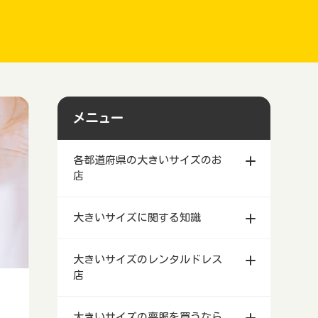
メニュー
各都道府県の大きいサイズのお
店
北海道札幌市等で安い大きいサイズ
大きいサイズに関する知識
のレディース・メンズファッション
店舗
ぽっちゃり女子がスナックの服装－
大きいサイズのレンタルドレス
青森県で安い大きいサイズのレディ
体系カバーできるキャバドレス
店
ース・メンズファッション店舗
しまむらの大きいサイズの喪服はど
岩手県で安い大きいサイズのレディ
う？売っている店舗は限られている
北海道札幌市等で大きいサイズのレ
大きいサイズの喪服を買うなら