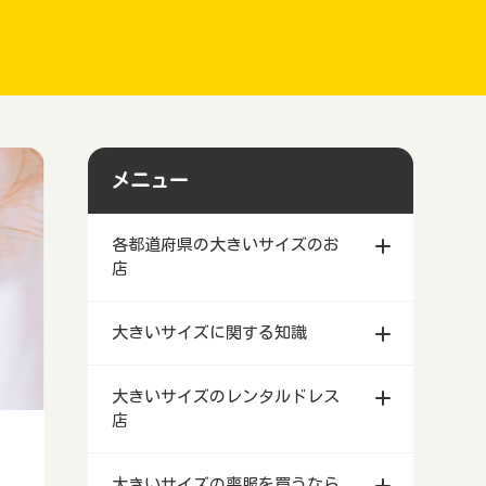
メニュー
各都道府県の大きいサイズのお
店
北海道札幌市等で安い大きいサイズ
大きいサイズに関する知識
のレディース・メンズファッション
店舗
ぽっちゃり女子がスナックの服装－
大きいサイズのレンタルドレス
青森県で安い大きいサイズのレディ
体系カバーできるキャバドレス
店
ース・メンズファッション店舗
しまむらの大きいサイズの喪服はど
岩手県で安い大きいサイズのレディ
う？売っている店舗は限られている
北海道札幌市等で大きいサイズのレ
大きいサイズの喪服を買うなら