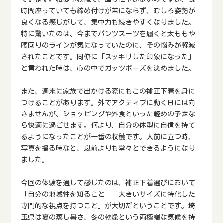
時間座っていても締め付けが苦にならず、むしろ姿勢が
良くなる感じがして、集中力も続きやすくなりました。
特に驚いたのは、今までパンツスーツを履くと太ももや
腰回りのラインが気になっていたのに、その悩みが軽減
されたことです。同僚に「スッキリした印象になった」
と言われた時は、心の中でガッツポーズを決めました。
また、週末に家族で出かける際にもこの補正下着を身に
つけることがあります。外でアクティブに動く日には向
きませんが、ショッピングや外食といった軽めの予定な
ら快適に過ごせます。何より、自分の体型に自信を持て
るようになったことが一番の収穫です。人前に立つ時、
写真を撮る時など、以前よりも堂々とできるようになり
ました。
今回の体験を通して感じたのは、補正下着選びにおいて
「自分の地域性を知ること」「大きいサイズに特化した
専門的な視点を持つこと」が大切だということです。埼
玉県は夏の蒸し暑さ、冬の乾燥という両極端な気候を持