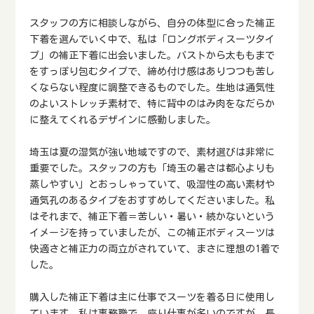
スタッフの方に相談しながら、自分の体型に合った補正
下着を選んでいく中で、私は「ロングボディスーツタイ
プ」の補正下着に出会いました。バストから太ももまで
をすっぽり包むタイプで、締め付け感はありつつも苦し
くならない程度に調整できるものでした。生地は通気性
のよいストレッチ素材で、特に背中のはみ肉をなだらか
に整えてくれるデザインに感動しました。
埼玉は夏の湿気が強い地域ですので、素材選びは非常に
重要でした。スタッフの方も「埼玉の暑さは都心よりも
蒸しやすい」とおっしゃっていて、吸湿性の高い素材や
通気孔のあるタイプをおすすめしてくださいました。私
はそれまで、補正下着＝苦しい・暑い・続かないという
イメージを持っていましたが、この補正ボディスーツは
快適さと補正力の両立がされていて、まさに理想の1着で
した。
購入した補正下着は主に仕事でスーツを着る日に使用し
ています。私は事務職で、座り仕事が多いのですが、長