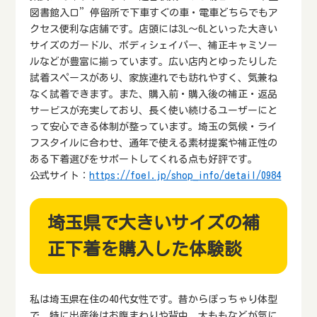
図書館入口”停留所で下車すぐの車・電車どちらでもア
クセス便利な店舗です。店頭には3L～6Lといった大きい
サイズのガードル、ボディシェイパー、補正キャミソー
ルなどが豊富に揃っています。広い店内とゆったりした
試着スペースがあり、家族連れでも訪れやすく、気兼ね
なく試着できます。また、購入前・購入後の補正・返品
サービスが充実しており、長く使い続けるユーザーにと
って安心できる体制が整っています。埼玉の気候・ライ
フスタイルに合わせ、通年で使える素材提案や補正性の
ある下着選びをサポートしてくれる点も好評です。
公式サイト：
https://foel.jp/shop_info/detail/0984
埼玉県で大きいサイズの補
正下着を購入した体験談
私は埼玉県在住の40代女性です。昔からぽっちゃり体型
で、特に出産後はお腹まわりや背中、太ももなどが気に