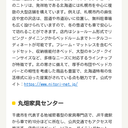
のニトリは、発祥地である北海道には札幌市を中心に複
数の大型店舗を構えています。例えば、札幌市内の麻生
店や宮の沢店は、国道や市道沿いに位置し、無料駐車場
も広く設けられていますので、冬の雪道でも車で安心し
て訪れることができます。店内はショールーム形式でリ
ビング・ダイニングからベッドルームまでトータルコー
ディネートが可能です。フレーム・マットレスを含むベ
ッドセット、収納機能付きベッド、大型のキング・クイ
ーンサイズなど、多様なニーズに対応するラインナップ
が特徴です。北の寒さに備えて、厚手の布団やベッドカ
バーとの相性を考慮した商品も豊富で、北海道特有の生
活様式に沿った提案がされている点も魅力です。公式サ
イト：
https://www.nitori-net.jp/
丸畑家具センター
千歳市を代表する地域密着型の家具専門店で、JR千歳駅
から車で約10分ほどに所在し、公共交通でもアクセス可