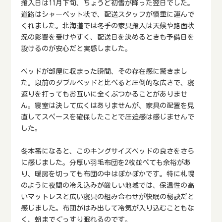
搬入日は11月下旬、ちょうど初雪が降った翌日でした。
道路はシャーベット状で、配送スタッフが慎重に運んで
くれました。北海道では冬季の家具搬入は天候や路面状
況の影響を受けやすく、配送日を決めるときも予備日を
設けるのが安心だと実感しました。
ベッドが部屋に収まった瞬間、その存在感に驚きまし
た。以前のダブルベッドと比べると圧倒的な広さで、寝
返りを打ってもお互いに全くぶつかることがありませ
ん。寝室は決して広くはありませんが、家具の配置を見
直してスペースを確保したことで圧迫感は感じませんで
した。
冬本番になると、このキングサイズベッドの良さをさら
に感じました。分厚い羽毛布団を2枚並べても余裕があ
り、暖房を切っても布団の中はぽかぽかです。特に札幌
のように夜間の冷え込みが厳しい地域では、保温性の高
いマットレスと広い寝具の組み合わせが快眠の秘訣だと
感じました。布団がはみ出して冷気が入り込むこともな
く、朝までぐっすり眠れるのです。