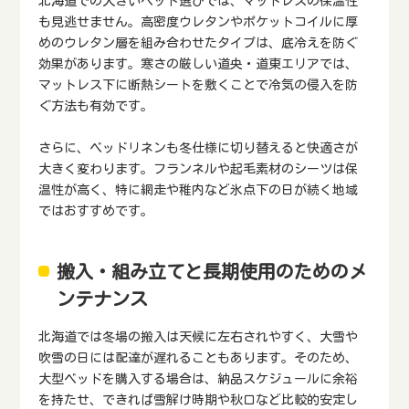
北海道での大きいベッド選びでは、マットレスの保温性
も見逃せません。高密度ウレタンやポケットコイルに厚
めのウレタン層を組み合わせたタイプは、底冷えを防ぐ
効果があります。寒さの厳しい道央・道東エリアでは、
マットレス下に断熱シートを敷くことで冷気の侵入を防
ぐ方法も有効です。
さらに、ベッドリネンも冬仕様に切り替えると快適さが
大きく変わります。フランネルや起毛素材のシーツは保
温性が高く、特に網走や稚内など氷点下の日が続く地域
ではおすすめです。
搬入・組み立てと長期使用のためのメ
ンテナンス
北海道では冬場の搬入は天候に左右されやすく、大雪や
吹雪の日には配達が遅れることもあります。そのため、
大型ベッドを購入する場合は、納品スケジュールに余裕
を持たせ、できれば雪解け時期や秋口など比較的安定し