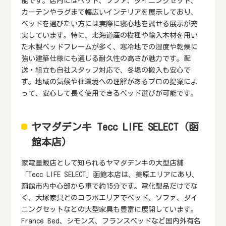
能です。店内にはベッド、ソファ、ダイニングセット、
カーテンやラグまで幅広いインテリアを展示しており、
ベッドを選びたい方には実際に寝心地を試せる展示が充
実しています。特に、北海道産の樹種や輸入木材を用い
た木製ベッドフレームが多く、寒冷地での湿度や乾燥に
強い建築仕様にも通じる耐久性の高さが魅力です。配
送・組立も自社スタッフ対応で、冬場の搬入も安心で
す。地域の気候や住環境への理解があるプロの提案によ
って、安心して長く使用できるベッド選びが可能です。
ヤマダデンキ Tecc LIFE SELECT（函
館本店）
家電量販店として知られるヤマダデンキの大型店舗
「Tecc LIFE SELECT」函館本店は、美原エリアにあり、
函館市内中心部から車で約15分です。電化製品だけでな
く、大塚家具とのコラボエリアでベッド、ソファ、ダイ
ニングセットなどの大型家具も豊富に展開しています。
France Bed、シモンズ、フランスベッドなど国内外有名